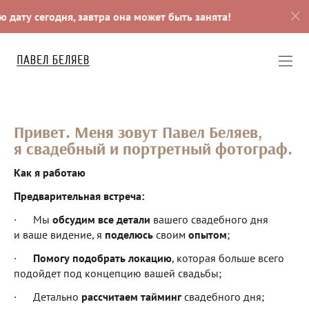
ату сегодня, завтра она может быть занята!
Заброн
Привет. Меня зовут Павел Беляев,
я свадебный и портретный фотограф.
Как я работаю
Предварительная встреча:
· Мы
обсудим все детали
вашего свадебного дня
и ваше видение, я
поделюсь
своим
опытом
;
·
Помогу подобрать локацию
, которая больше всего
подойдет под концепцию вашей свадьбы;
· Детально
рассчитаем тайминг
свадебного дня;