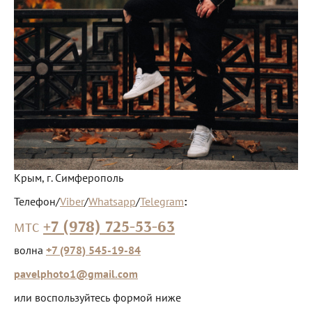
Крым, г. Симферополь
Телефон/
Viber
/
Whatsapp
/
Telegram
:
мтс
+7 (978) 725-53-63
волна
+7 (978) 545-19-84
pavelphoto1@gmail.com
или воспользуйтесь формой ниже